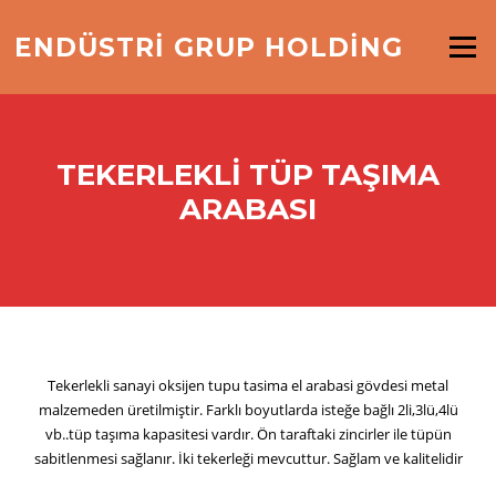
İçeriğe
geç
ENDÜSTRİ GRUP HOLDİNG
Menü
TEKERLEKLI TÜP TAŞIMA
ARABASI
Tekerlekli sanayi oksijen tupu tasima el arabasi gövdesi metal
malzemeden üretilmiştir. Farklı boyutlarda isteğe bağlı 2li,3lü,4lü
vb..tüp taşıma kapasitesi vardır. Ön taraftaki zincirler ile tüpün
sabitlenmesi sağlanır. İki tekerleği mevcuttur. Sağlam ve kalitelidir