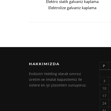
Elektro statik galvaniz kaplama
Elektrolize galvaniz kaplama
HAKKIMIZDA
P
Endüstri Holding olarak sınırsız
üretim ve imalat kapasitemiz ile
3
sizlere en iyi çözümleri sunuyoruz.
10
17
24
31