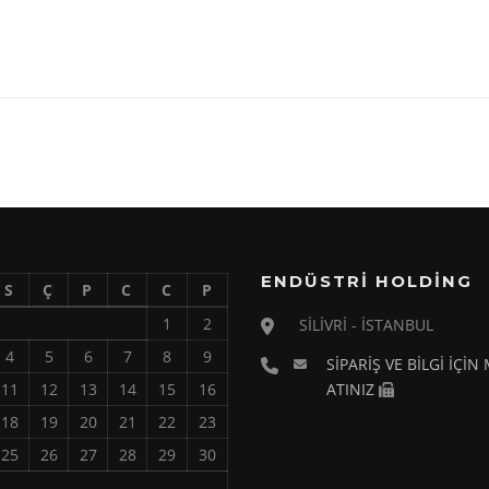
ENDÜSTRİ HOLDİNG
S
Ç
P
C
C
P
1
2
SİLİVRİ - İSTANBUL
4
5
6
7
8
9
SİPARİŞ VE BİLGİ İÇİN
11
12
13
14
15
16
ATINIZ
18
19
20
21
22
23
25
26
27
28
29
30