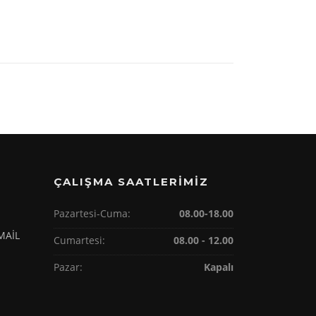
ÇALIŞMA SAATLERİMİZ
Pazartesi-Cuma:
08.00-18.00
 MAİL
Cumartesi:
08.00 - 12.00
Pazar:
Kapalı