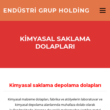
İçeriğe
geç
ENDÜSTRİ GRUP HOLDİNG
Menü
KIMYASAL SAKLAMA
DOLAPLARI
Kimyasal saklama depolama dolapları
Kimyasal malzeme dolapları, fabrika ve atölyelerin laboratuvar ve
kimyasal depolama alanlarında muhafaza dolabı olarak
kullanılmaktadır.
Yangına dayanıklı malzemeden üretilen metal