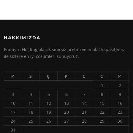
HAKKIMIZDA
Endüstri Holding olarak sınırsız üretim ve imalat kapasitemiz
ile sizlere en iyi çözümleri sunuyoruz.
P
S
Ç
P
C
C
P
1
2
3
4
5
6
7
8
9
10
11
12
13
14
15
16
17
18
19
20
21
22
23
24
25
26
27
28
29
30
31