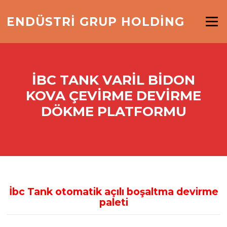
İçeriğe
geç
ENDÜSTRİ GRUP HOLDİNG
Menü
İBC TANK VARIL BIDON
KOVA ÇEVIRME DEVIRME
DÖKME PLATFORMU
İbc Tank otomatik açılı boşaltma devirme
paleti