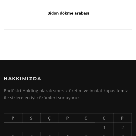
Bidon dökme arabası
HAKKIMIZDA
Endüstri Holding olarak sınırsız üretim ve imalat kapasitemiz
ile sizlere en iyi çözümleri sunuyoruz.
P
S
Ç
P
C
C
P
1
2