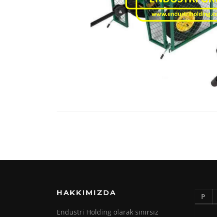
HAKKIMIZDA
P
Endüstri Holding olarak sınırsız