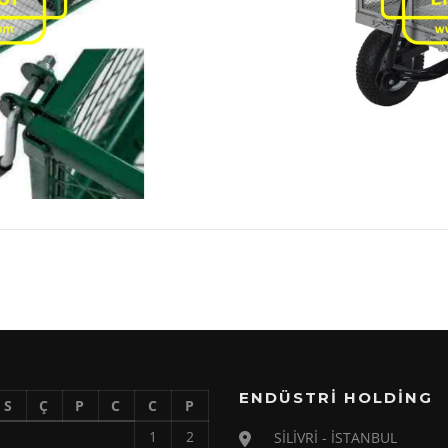
ENDÜSTRİ HOLDİNG
S
Ç
P
C
C
P
1
2
SİLİVRİ - İSTANBUL