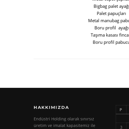
Bigbag palet ayağ
Palet papuçları
Metal manubag pab
Boru profil ayağı
Taşıma kasası finca
Boru profil pabuc
HAKKIMIZDA
P
Endüstri Holding olarak sınırsız
üretim ve imalat kapasitemiz ile
3