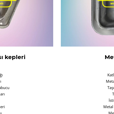
ı kepleri
Met
ğı
Katl
ı
Meta
pabucu
Taş
arı
T
İst
eri
Metal
ı
Met