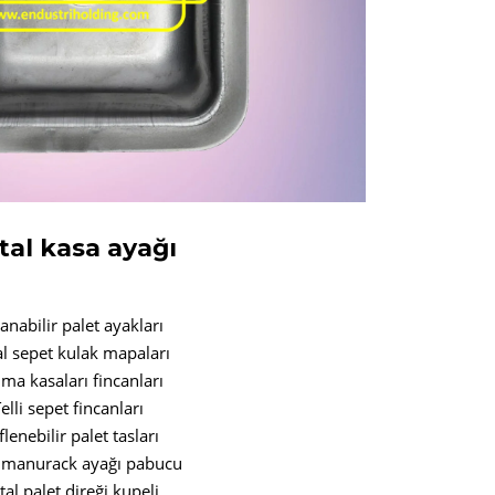
al kasa ayağı
anabilir palet ayakları
l sepet kulak mapaları
ıma kasaları fincanları
elli sepet fincanları
iflenebilir palet tasları
 manurack ayağı pabucu
al palet direği kupeli