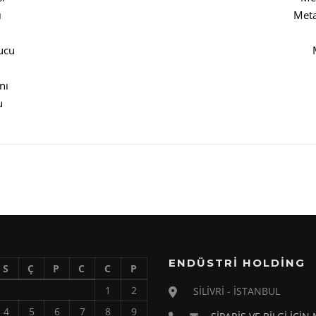
ı
Meta
ucu
nı
u
ENDÜSTRİ HOLDİNG
S
Ç
P
C
C
P
1
2
SİLİVRİ - İSTANBUL
4
5
6
7
8
9