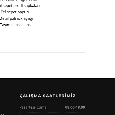
l sepet profil şapkaları
Tel sepet papucu
Metal palrack ayağı
Taşıma kasası tası
ÇALIŞMA SAATLERİMİZ
Pazartesi-Cuma:
08.00-18.00